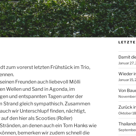
LETZTE
Damit di
Januar 27,
dt zum vorerst letzten Frühstück im Trio,
Wieder i
rennen.
Januar 15,
 seinen Freunden auch liebevoll Mölli
chen Wellen und Sand in Agonda, im
Von Baue
igen und entspannten Tagen unter der
November 
am Strand gleich sympathisch. Zusammen
Zurück i
auch wir Unterschlupf finden, nächtigt,
Oktober 18
uf den hier als Scooties (Roller)
Thailand
Stränden, an denen auch ein Tom Hanks wie
September
 können, bemerken wir zudem schnell die