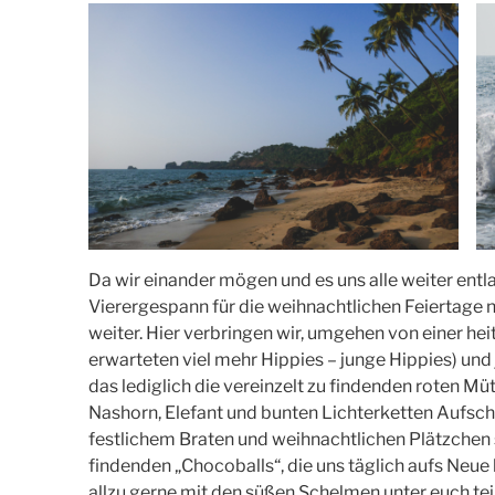
Da wir einander mögen und es uns alle weiter entlan
Vierergespann für die weihnachtlichen Feiertage
weiter. Hier verbringen wir, umgehen von einer he
erwarteten viel mehr Hippies – junge Hippies) und 
das lediglich die vereinzelt zu findenden roten M
Nashorn, Elefant und bunten Lichterketten Aufsch
festlichem Braten und weihnachtlichen Plätzchen s
findenden „Chocoballs“, die uns täglich aufs Neu
allzu gerne mit den süßen Schelmen unter euch tei