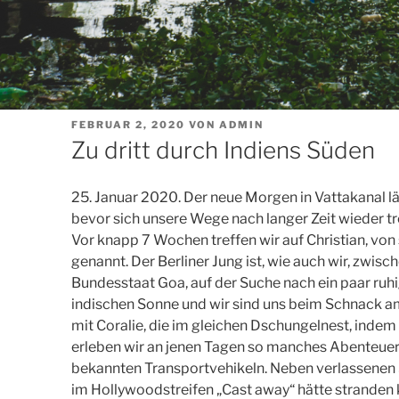
VERÖFFENTLICHT
FEBRUAR 2, 2020
VON
ADMIN
AM
Zu dritt durch Indiens Süden
25. Januar 2020. Der neue Morgen in Vattakanal lä
bevor sich unsere Wege nach langer Zeit wieder t
Vor knapp 7 Wochen treffen wir auf Christian, von
genannt. Der Berliner Jung ist, wie auch wir, zwis
Bundesstaat Goa, auf der Suche nach ein paar ruh
indischen Sonne und wir sind uns beim Schnack 
mit Coralie, die im gleichen Dschungelnest, indem 
erleben wir an jenen Tagen so manches Abenteuer a
bekannten Transportvehikeln. Neben verlassenen 
im Hollywoodstreifen „Cast away“ hätte stranden