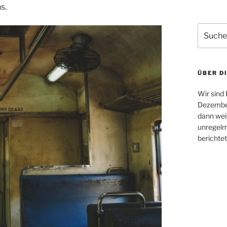
s.
Suche
nach:
ÜBER D
Wir sind
Dezember
dann weit
unregelm
berichtet