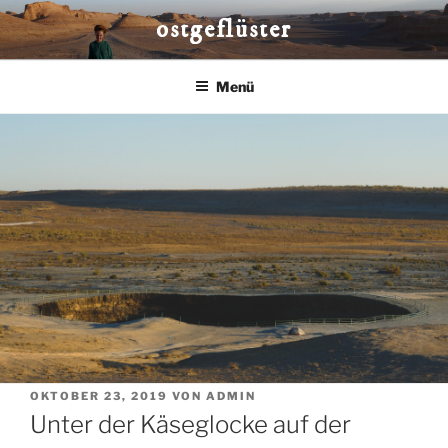
Zum
ostgeflüster
Inhalt
springen
Menü
VERÖFFENTLICHT
OKTOBER 23, 2019
VON
ADMIN
AM
Unter der Käseglocke auf der